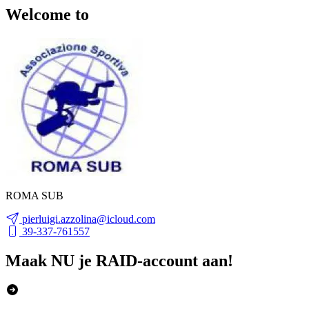
Welcome to
ROMA SUB
pierluigi.azzolina@icloud.com
39-337-761557
Maak NU je RAID-account aan!