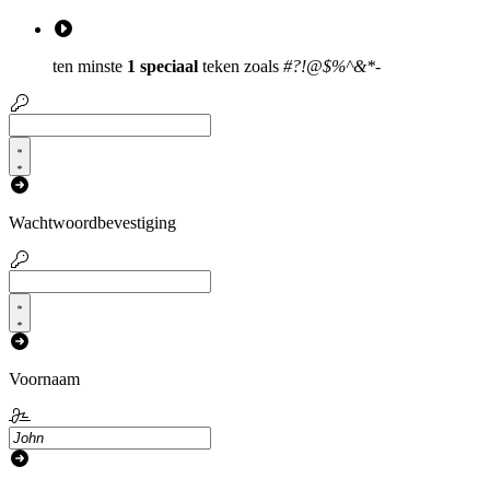
ten minste
1 speciaal
teken zoals
#?!@$%^&*-
Wachtwoordbevestiging
Voornaam